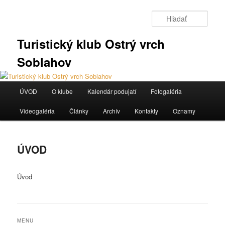
Preskočiť
na
Hľada
primárny
obsah
Turistický klub Ostrý vrch
Soblahov
Hlavné
ÚVOD
O klube
Kalendár podujatí
Fotogaléria
menu
Videogaléria
Články
Archív
Kontakty
Oznamy
ÚVOD
Úvod
MENU